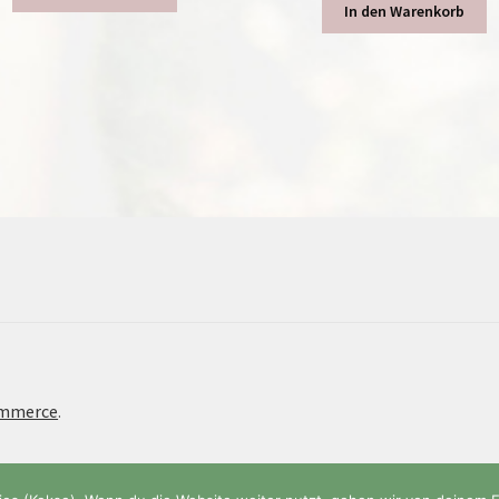
In den Warenkorb
ommerce
.