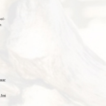
pal-
e.
 war
 frei