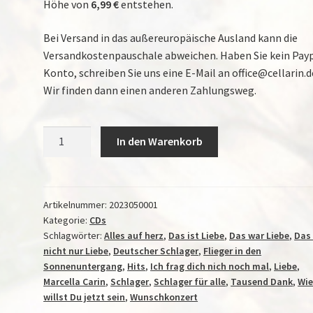
Höhe von
6,99 €
entstehen.
Bei Versand in das außereuropäische Ausland kann die
Versandkostenpauschale abweichen. Haben Sie kein Pay
Konto, schreiben Sie uns eine E-Mail an office@cellarin.d
Wir finden dann einen anderen Zahlungsweg.
Das
In den Warenkorb
war
nicht
nur
Liebe
Artikelnummer:
2023050001
Kategorie:
CDs
(Single
Schlagwörter:
Alles auf herz
,
Das ist Liebe
,
Das war Liebe
,
Das
CD)
nicht nur Liebe
,
Deutscher Schlager
,
Flieger in den
Menge
Sonnenuntergang
,
Hits
,
Ich frag dich nich noch mal
,
Liebe
,
Marcella Carin
,
Schlager
,
Schlager für alle
,
Tausend Dank
,
Wie
willst Du jetzt sein
,
Wunschkonzert