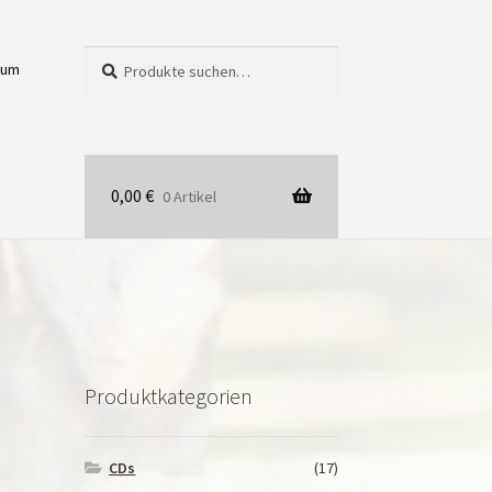
Suche
Suchen
sum
nach:
0,00
€
0 Artikel
Produktkategorien
CDs
(17)