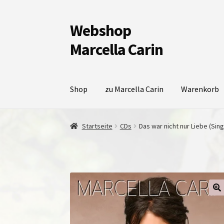
Webshop
Zur
Zum
Navigation
Inhalt
Marcella Carin
springen
springen
Shop
zu Marcella Carin
Warenkorb
Startseite
CDs
Das war nicht nur Liebe (Sing