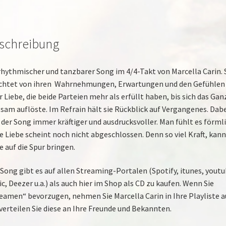
schreibung
rhythmischer und tanzbarer Song im 4/4-Takt von Marcella Carin. 
chtet von ihren Wahrnehmungen, Erwartungen und den Gefühlen
r Liebe, die beide Parteien mehr als erfüllt haben, bis sich das Gan
sam auflöste. Im Refrain hält sie Rückblick auf Vergangenes. Dabe
 der Song immer kräftiger und ausdrucksvoller. Man fühlt es förmli
e Liebe scheint noch nicht abgeschlossen. Denn so viel Kraft, kann
e auf die Spur bringen.
Song gibt es auf allen Streaming-Portalen (Spotify, itunes, youtu
c, Deezer u.a.) als auch hier im Shop als CD zu kaufen. Wenn Sie
eamen“ bevorzugen, nehmen Sie Marcella Carin in Ihre Playliste a
verteilen Sie diese an Ihre Freunde und Bekannten.