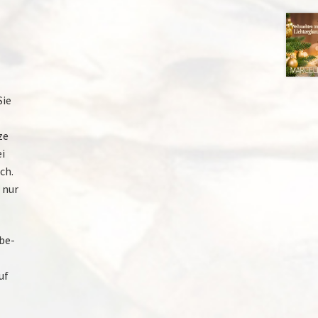
Sie
ze
i
ch.
 nur
be-
uf