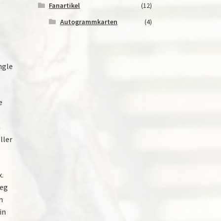
Fanartikel
(12)
Autogrammkarten
(4)
n
ngle
e
n
ller
x.
Weg
n
in