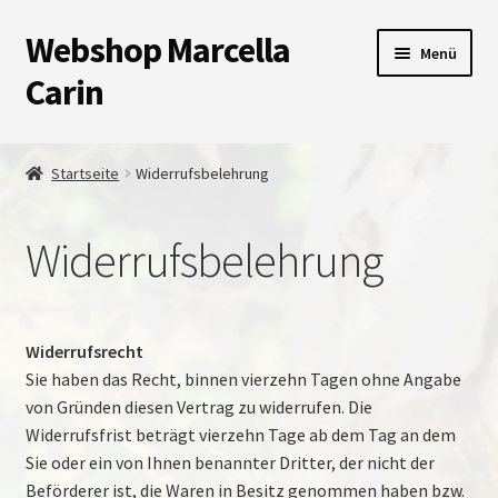
Webshop Marcella
Zur
Zum
Menü
Navigation
Inhalt
Carin
springen
springen
Shop
Startseite
Widerrufsbelehrung
Warenkorb
Widerrufsbelehrung
Kasse
Unterm
Impressum
auskla
Widerrufsrecht
Widerrufsbelehrung
Sie haben das Recht, binnen vierzehn Tagen ohne Angabe
von Gründen diesen Vertrag zu widerrufen. Die
Widerrufsfrist beträgt vierzehn Tage ab dem Tag an dem
Versandarten
Sie oder ein von Ihnen benannter Dritter, der nicht der
Beförderer ist, die Waren in Besitz genommen haben bzw.
Zahlungsarten