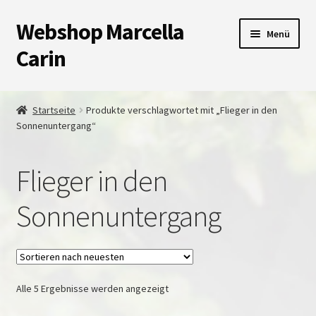
Webshop Marcella
Zur
Zum
Menü
Navigation
Inhalt
Carin
springen
springen
Shop
Startseite
Produkte verschlagwortet mit „Flieger in den
Sonnenuntergang“
Warenkorb
Kasse
Flieger in den
Unterm
Impressum
Sonnenuntergang
auskla
Nach
Alle 5 Ergebnisse werden angezeigt
neuesten