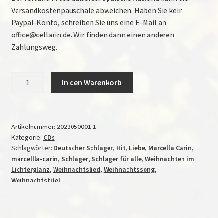
Versandkostenpauschale abweichen. Haben Sie kein
Paypal-Konto, schreiben Sie uns eine E-Mail an
office@cellarin.de. Wir finden dann einen anderen
Zahlungsweg.
Weihnachten
In den Warenkorb
im
Lichterglanz
(Single
CD)
Artikelnummer:
2023050001-1
Kategorie:
CDs
Menge
Schlagwörter:
Deutscher Schlager
,
Hit
,
Liebe
,
Marcella Carin
,
marcellla-carin
,
Schlager
,
Schlager für alle
,
Weihnachten im
Lichterglanz
,
Weihnachtslied
,
Weihnachtssong
,
Weihnachtstitel