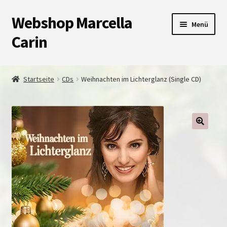
Webshop Marcella
Zur
Zum
Menü
Navigation
Inhalt
Carin
springen
springen
Shop
Startseite
CDs
Weihnachten im Lichterglanz (Single CD)
Warenkorb
Kasse
Unterm
Impressum
auskla