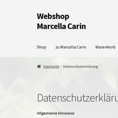
Webshop
Zur
Zum
Navigation
Inhalt
Marcella Carin
springen
springen
Shop
zu Marcella Carin
Warenkorb
Startseite
Datenschutzerklärung
Datenschutzerklär
Allgemeine Hinweise