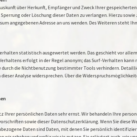
 Auskunft über Herkunft, Empfänger und Zweck Ihrer gespeicherte
, Sperrung oder Löschung dieser Daten zu verlangen. Hierzu sow
essum angegebenen Adresse an uns wenden. Des Weiteren steht Ih
n
erhalten statistisch ausgewertet werden. Das geschieht vor all
erhaltens erfolgt in der Regel anonym; das Surf-Verhalten kann n
 durch die Nichtbenutzung bestimmter Tools verhindern. Detaillie
dieser Analyse widersprechen. Über die Widerspruchsmöglichkeiten
nen
tz Ihrer persönlichen Daten sehr ernst. Wir behandeln Ihre pers
orschriften sowie dieser Datenschutzerklärung. Wenn Sie diese W
zogene Daten sind Daten, mit denen Sie persönlich identifizier
 wir erheben und wofür wir sie nutzen. Sie erläutert auch, wie u