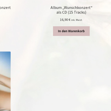
konzert
Album „Wunschkonzert“
als CD (15 Tracks)
16,90
€
ink. Mwst.
In den Warenkorb