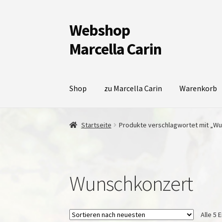
Webshop
Zur
Zum
Navigation
Inhalt
Marcella Carin
springen
springen
Shop
zu Marcella Carin
Warenkorb
Startseite
Produkte verschlagwortet mit „W
Wunschkonzert
Alle 5