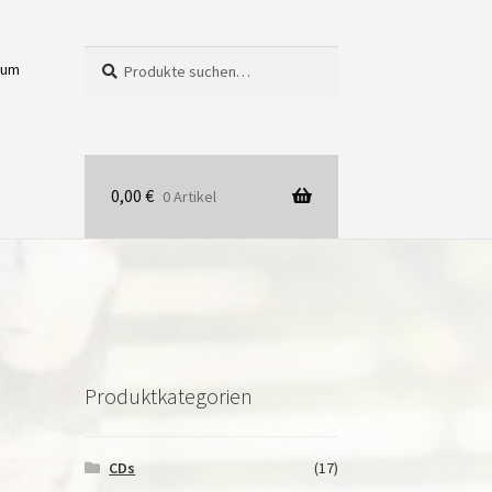
Suche
Suchen
sum
nach:
0,00
€
0 Artikel
Produktkategorien
CDs
(17)