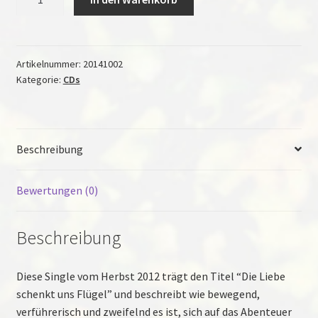
Liebe
schenkt
uns
Flügel
Artikelnummer:
20141002
Kategorie:
CDs
(Single
CD)
Menge
Beschreibung
Bewertungen (0)
Beschreibung
Diese Single vom Herbst 2012 trägt den Titel “Die Liebe
schenkt uns Flügel” und beschreibt wie bewegend,
verführerisch und zweifelnd es ist, sich auf das Abenteuer