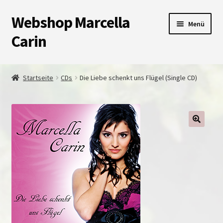
Webshop Marcella
Zur
Zum
Menü
Navigation
Inhalt
Carin
springen
springen
Shop
Startseite
CDs
Die Liebe schenkt uns Flügel (Single CD)
Warenkorb
Kasse
Unterm
Impressum
auskla