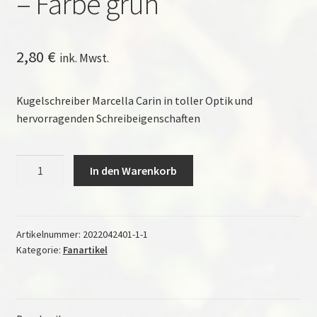
– Farbe grün
2,80
€
ink. Mwst.
Kugelschreiber Marcella Carin in toller Optik und
hervorragenden Schreibeigenschaften
Kugelschreiber
In den Warenkorb
"Marcella
Carin"
mit
Touchfunktion
Artikelnummer:
2022042401-1-1
Kategorie:
Fanartikel
-
Farbe
grün
Menge