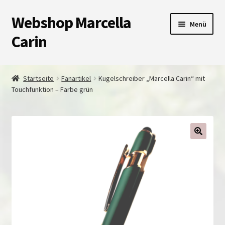
Webshop Marcella
Zur
Zum
Menü
Navigation
Inhalt
Carin
springen
springen
Shop
Startseite
Fanartikel
Kugelschreiber „Marcella Carin“ mit
Touchfunktion – Farbe grün
Warenkorb
Kasse
Unterm
Impressum
auskla