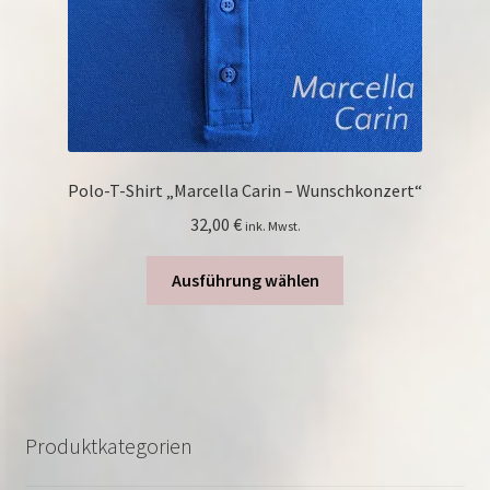
Polo-T-Shirt „Marcella Carin – Wunschkonzert“
32,00
€
ink. Mwst.
Dieses
Ausführung wählen
Produkt
weist
mehrere
Varianten
auf.
Die
Produktkategorien
Optionen
können