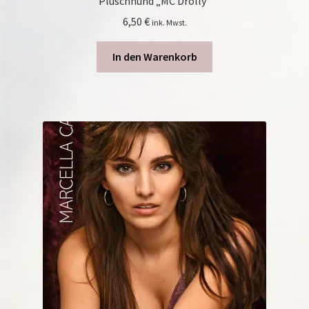
Plüschhund „MC Drolly“
6,50
€
ink. Mwst.
In den Warenkorb