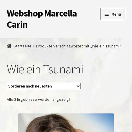
Webshop Marcella
Zur
Zum
Menü
Navigation
Inhalt
Carin
springen
springen
Shop
Startseite
Produkte verschlagwortet mit „Wie ein Tsunami“
Warenkorb
Wie ein Tsunami
Kasse
Unterm
Impressum
auskla
Nach
Alle 2 Ergebnisse werden angezeigt
neuesten
sortiert