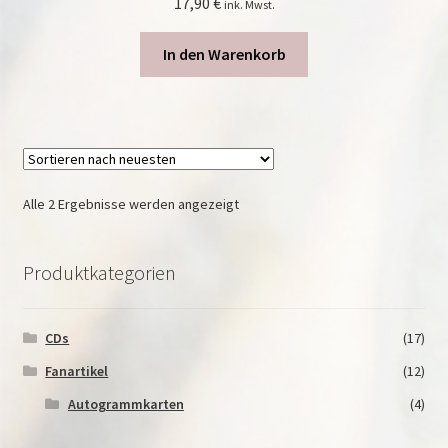
17,90
€
ink. Mwst.
In den Warenkorb
Nach
Alle 2 Ergebnisse werden angezeigt
neuesten
sortiert
Produktkategorien
CDs
(17)
Fanartikel
(12)
Autogrammkarten
(4)