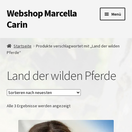
Webshop Marcella
Zur
Zum
Menü
Navigation
Inhalt
Carin
springen
springen
Shop
Startseite
Produkte verschlagwortet mit „Land der wilden
Pferde“
Warenkorb
Kasse
Land der wilden Pferde
Unterm
Impressum
auskla
Nach
Alle 3 Ergebnisse werden angezeigt
neuesten
sortiert